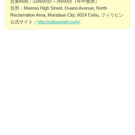
営業時間：21時00分～7時00分（年中無休）
住所：Meerea High Street, Ouano Avenue, North
Reclamation Area, Mandaue City, 6014 Cebu, フィリピン
公式サイト：
http://oqtagonph.com/