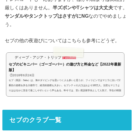
厳しくはありません。
半ズボンやTシャツは大丈夫
です。
サンダルやタンクトップはさすがにNG
なのでやめましょ
う。
セブの他の夜遊びについてはこちらも参考にどうぞ。
ディープ・アジア・トリップ
7 pockets
セブのビキニバー（ゴーゴーバー）の遊び方と料金など【2022年最新
版】
🕒️2018年6月24日
セブ（英語：Sebu）は、海やダイビングを思いつく人も多いと思うが、フィリピンではマニラに次いで2
番目の規模を誇る大都市で、経済的規模も大きい。セブシティの人口はおよそ100万人。治安もマニラよ
りははるかに安全で過ごしやすいという声もある。昨今では、安い英語留学先として人気で、学生の韓国
人や日本人をよくみかける。（引用：youtube.com）そんなセブであるが、実は夜の観光も盛んで、有名
な夜遊びとしては多数のビキニバー（ゴーゴーバー）がある。水着または半裸の女性がステージでダンス
を踊っている中で酒が飲めるとい...
セブのクラブ一覧