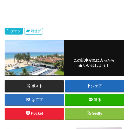
ダナン
両替所
この記事が気に入ったら
いいねしよう！
ポスト
シェア
はてブ
送る
Pocket
feedly