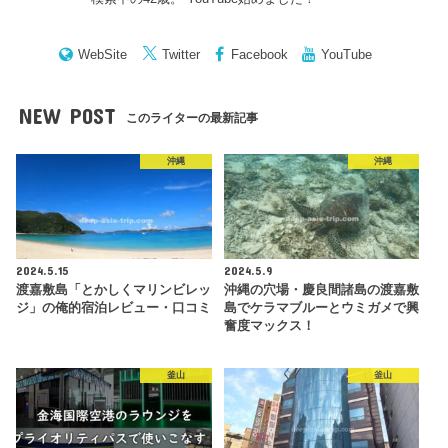
WebSite
Twitter
Facebook
YouTube
NEW POST
このライターの最新記事
沖縄
沖縄
2024.5.15
2024.5.9
渡嘉敷島「とかしくマリンビレッ
沖縄の穴場・慶良間諸島の渡嘉敷
ジ」の俺的宿泊レビュー・口コミ
島でケラマブルーとウミガメで興
奮度マックス！
釜山
釜山