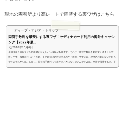
現地の両替所より高レートで両替する裏ワザはこちら
ディープ・アジア・トリップ
両替手数料を最安にする裏ワザ！セディナカード利用の海外キャッシ
ング【2022年最...
🕒️2018年10月6日
今回は海外旅行ファンに絶対お伝えしたい情報があります。それが「両替手数料を超絶安く済ませる方
法」です。海外に行ったときに、まず最初に絶対にやるのが「両替」ですよね。現地のお金がないと何も
できませんからね。しかし、両替の手数料って意外とバカにならないんですよね。空港で両替すると、平
気で10%とか取ってくるし。2万円両替したら、2,000円ですよ！？さすがに高すぎませんか？足元みるの
もいい加減にしろ！って感じで憤りを感じる人も多いのではないかなということで、今回はその手数料を
ドン引きするくらい安く済ます方...