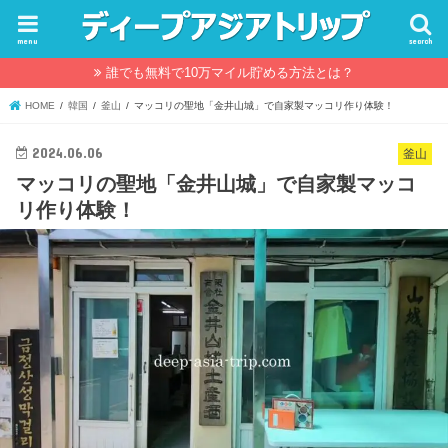
menu
search
誰でも無料で10万マイル貯める方法とは？
HOME
韓国
釜山
マッコリの聖地「金井山城」で自家製マッコリ作り体験！
2024.06.06
釜山
マッコリの聖地「金井山城」で自家製マッコ
リ作り体験！