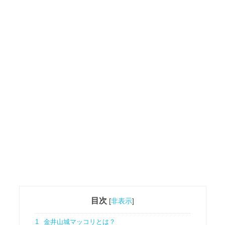
目次
[
非表示
]
1
金井山城マッコリとは？