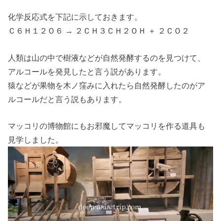
化学反応式を下記に示しておきます。
Ｃ６Ｈ１２Ｏ６ → ２ＣＨ３ＣＨ２ＯＨ ＋ ２ＣＯ２
人類は山の中で樹液などが自然発酵するのを見つけて、
アルコールを発見したと言う説があります。
猿などが果物を木ノ窪みに入れたら自然発酵したのがア
ルコールだと言う説もあります。
マッコリの博物館にもお邪魔してマッコリを作る道具も
見学しました。